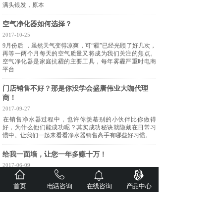
满头银发，原本
空气净化器如何选择？
2017-10-25
9月份后 ，虽然天气变得凉爽，可“霾”已经光顾了好几次，
再等一两个月每天的空气质量又将成为我们关注的焦点。
空气净化器是家庭抗霾的主要工具，每年雾霾严重时电商
平台
门店销售不好？那是你没学会盛唐伟业大咖代理
商！
2017-09-27
​在销售净水器过程中，也许你羡慕别的小伙伴比你做得
好，为什么他们能成功呢？其实成功秘诀就隐藏在日常习
惯中。让我们一起来看看净水器销售高手有哪些好习惯。
给我一面墙，让您一年多赚十万！
2017-06-09
做净水器的朋友！
你想轻松创业赚钱吗？真得不像以前那样迷茫吗？
首页
电话咨询
在线咨询
产品中心
你还在坐在店中苦逼等待客户上门，一个月却看不到几个
客户？还在为销量发愁吗？
2017年你想